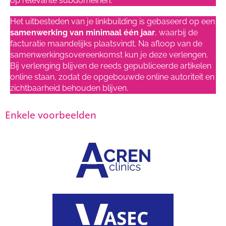
op relevante subdomeinen.
Het uitbesteden van je linkbuilding is gebaseerd op een
samenwerking van minimaal één jaar
, waarbij de
facturatie maandelijks plaatsvindt. Na afloop van de
samenwerkingsovereenkomst kun je deze verlengen.
Bij verlenging blijven de reeds gepubliceerde artikelen
online staan, zodat de opgebouwde online autoriteit en
zichtbaarheid behouden blijven.
Enkele voorbeelden