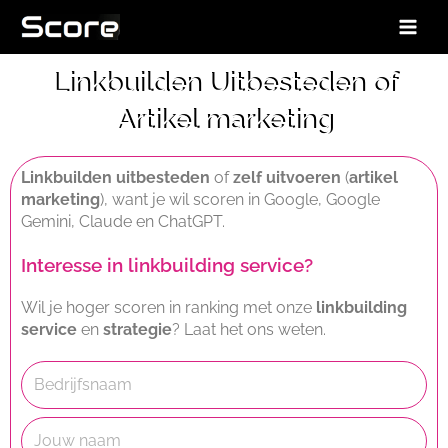
Ga
naar
de
Linkbuilden Uitbesteden of
inhoud
Artikel marketing
Link
builden
uitbesteden
of
zelf uitvoeren
(
artikel
marketing
), want je wil scoren in Google, Google
Gemini, Claude en ChatGPT.
Interesse in linkbuilding service?
Wil je hoger scoren in ranking met onze
linkbuilding
service
en
strategie
? Laat het ons weten.
B
e
d
C
r