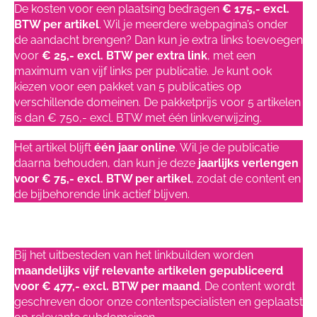
De kosten voor een plaatsing bedragen
€ 175,- excl.
BTW per artikel
. Wil je meerdere webpagina’s onder
de aandacht brengen? Dan kun je extra links toevoegen
voor
€ 25,- excl. BTW per extra link
, met een
maximum van vijf links per publicatie. Je kunt ook
kiezen voor een pakket van 5 publicaties op
verschillende domeinen. De pakketprijs voor 5 artikelen
is dan € 750,- excl. BTW met één linkverwijzing.
Het artikel blijft
één jaar online
. Wil je de publicatie
daarna behouden, dan kun je deze
jaarlijks verlengen
voor € 75,- excl. BTW per artikel
, zodat de content en
de bijbehorende link actief blijven.
Linkbuilden uitbesteden kosten
Bij het uitbesteden van het linkbuilden worden
maandelijks vijf relevante artikelen gepubliceerd
voor € 477,- excl. BTW per maand
. De content wordt
geschreven door onze contentspecialisten en geplaatst