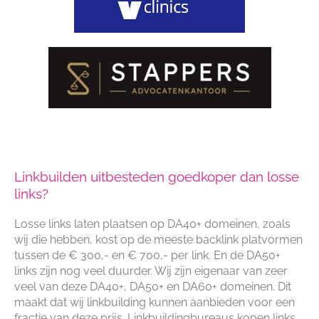
Vragen over linkbuilden uitbesteden
Linkbuilden uitbesteden goedkoper dan losse
links?
Losse links laten plaatsen op DA40+ domeinen, zoals
wij die hebben, kost op de meeste backlink platvormen
tussen de € 300,- en € 700,- per link. En de DA50+
links zijn nog veel duurder. Wij zijn eigenaar van zeer
veel van deze DA40+, DA50+ en DA60+ domeinen. Dit
maakt dat wij linkbuilding kunnen aanbieden voor een
fractie van deze prijs. Linkbuildingbureaus kopen links