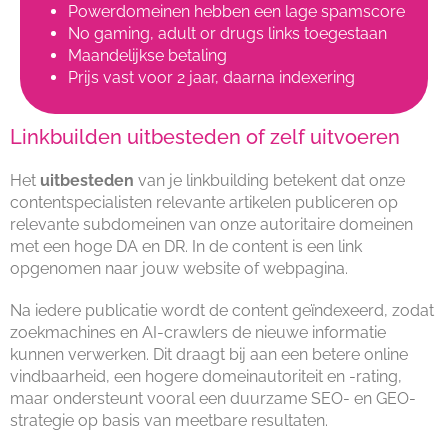
Powerdomeinen hebben een lage spamscore
No gaming, adult or drugs links toegestaan
Maandelijkse betaling
Prijs vast voor 2 jaar, daarna indexering
Linkbuilden uitbesteden of zelf uitvoeren
Het
uitbesteden
van je linkbuilding betekent dat onze
contentspecialisten relevante artikelen publiceren op
relevante subdomeinen van onze autoritaire domeinen
met een hoge DA en DR. In de content is een link
opgenomen naar jouw website of webpagina.
Na iedere publicatie wordt de content geïndexeerd, zodat
zoekmachines en AI-crawlers de nieuwe informatie
kunnen verwerken. Dit draagt bij aan een betere online
vindbaarheid, een hogere domeinautoriteit en -rating,
maar ondersteunt vooral een duurzame SEO- en GEO-
strategie op basis van meetbare resultaten.