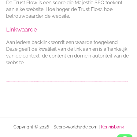
De Trust Flow is een score die Majestic SEO toekent
aan elke website. Hoe hoger de Trust Flow, hoe
betrouwbaarder de website.
Linkwaarde
Aan iedere backlink wordt een waarde toegekend.
Deze geeft de kwaliteit van de link aan en is afhankelijk
van de context, de content en domein autoriteit van de
website.
linkbuilding strategie, linkbuilding pakket, linkbuilding pakketten, kwalitatieve linkbuilding, link building strategie, seo linkbuilding backlinks pakket, link building professional, linkbuilding strategie, linkbuilding specialist, linkbuilding abonnement, linkbuilding advies, linkbuilding kopen, linkbuilding kosten, handmatige linkbuilding, linkbuilding voor webshops, nederlandse linkbuilding, seo linkbuilding pakketten, seo linkbuilding services, linkbuilding prijzen, linkbuilding 2023, linkbuilding nederland, linkbuilding belgië, link building, linkbuilding webshop, linkbuilding pakket kopen, linkbuilding voor je webshop, hoge kwaliteit linkbuilding pakket, linkbuilding tarieven, linkbuilding bureau, linkbuilding activiteiten
Laatste update:
8/7/2026
Linkbuilden uitbesteden of artikel marketing? Je doet het bij
SCORE!
Copyright © 2026 | Score-worldwide.com |
Kennisbank