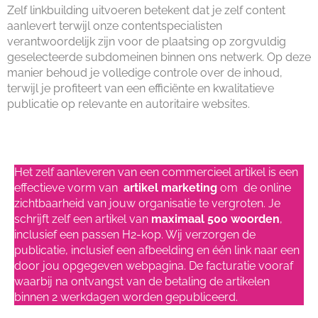
Zelf linkbuilding uitvoeren betekent dat je zelf content
aanlevert terwijl onze contentspecialisten
verantwoordelijk zijn voor de plaatsing op zorgvuldig
geselecteerde subdomeinen binnen ons netwerk. Op deze
manier behoud je volledige controle over de inhoud,
terwijl je profiteert van een efficiënte en kwalitatieve
publicatie op relevante en autoritaire websites.
Artikel marketing kosten
Het zelf aanleveren van een commercieel artikel is een
effectieve vorm van
artikel marketing
om de online
zichtbaarheid van jouw organisatie te vergroten. Je
schrijft zelf een artikel van
maximaal 500 woorden
,
inclusief een passen H2-kop. Wij verzorgen de
publicatie, inclusief een afbeelding en één link naar een
door jou opgegeven webpagina. De facturatie vooraf
waarbij na ontvangst van de betaling de artikelen
binnen 2 werkdagen worden gepubliceerd.